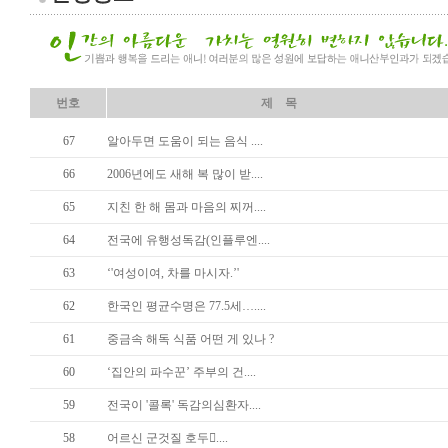
번호
제 목
67
알아두면 도움이 되는 음식 ....
66
2006년에도 새해 복 많이 받....
65
지친 한 해 몸과 마음의 찌꺼....
64
전국에 유행성독감(인플루엔....
63
‘'여성이여, 차를 마시자.’'
62
한국인 평균수명은 77.5세…....
61
중금속 해독 식품 어떤 게 있나 ?
60
‘집안의 파수꾼’ 주부의 건....
59
전국이 '콜록' 독감의심환자....
58
어르신 군것질 호두....