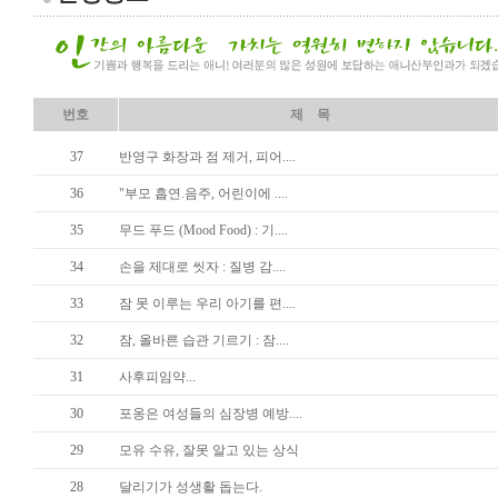
번호
제 목
37
반영구 화장과 점 제거, 피어....
36
"부모 흡연.음주, 어린이에 ....
35
무드 푸드 (Mood Food) : 기....
34
손을 제대로 씻자 : 질병 감....
33
잠 못 이루는 우리 아기를 편....
32
잠, 올바른 습관 기르기 : 잠....
31
사후피임약...
30
포옹은 여성들의 심장병 예방....
29
모유 수유, 잘못 알고 있는 상식
28
달리기가 성생활 돕는다.